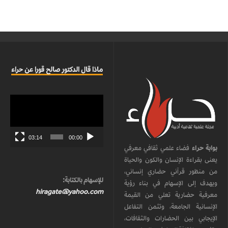
ماذا قال الدكتور صالح قورا عن حراء
مشغل
الفيديو
03:14
00:00
بوابة حراء
فضاء علمي ثقافي معرفي
يعنى بقراءة الإنسان والكون والحياة
من منظور قرآني حضاري إنساني،
للإسهام بالكتابة:
ويهدف إلى الإسهام في بناء رؤية
hiragate@yahoo.com
معرفية حضارية تعلي من القيمة
الإنسانية الجامعة، وتثمن التفاعل
الإيجابي بين الحضارات والثقافات،