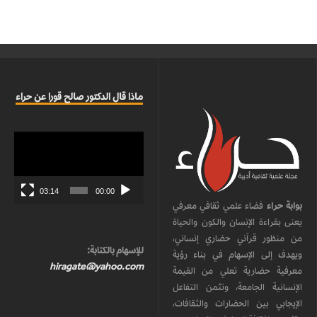
ماذا قال الدكتور صالح قورا عن حراء
مشغل
الفيديو
03:14
00:00
بوابة حراء
فضاء علمي ثقافي معرفي
يعنى بقراءة الإنسان والكون والحياة
من منظور قرآني حضاري إنساني،
للإسهام بالكتابة:
ويهدف إلى الإسهام في بناء رؤية
hiragate@yahoo.com
معرفية حضارية تعلي من القيمة
الإنسانية الجامعة، وتثمن التفاعل
الإيجابي بين الحضارات والثقافات،