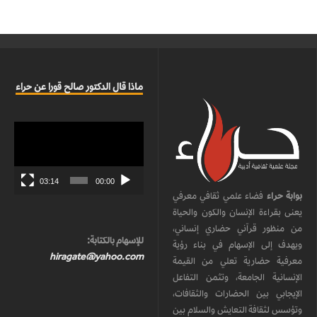
ماذا قال الدكتور صالح قورا عن حراء
مشغل
الفيديو
03:14
00:00
بوابة حراء
فضاء علمي ثقافي معرفي
يعنى بقراءة الإنسان والكون والحياة
من منظور قرآني حضاري إنساني،
للإسهام بالكتابة:
ويهدف إلى الإسهام في بناء رؤية
hiragate@yahoo.com
معرفية حضارية تعلي من القيمة
الإنسانية الجامعة، وتثمن التفاعل
الإيجابي بين الحضارات والثقافات،
وتؤسس لثقافة التعايش والسلام بين