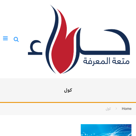
كول
Home
كول