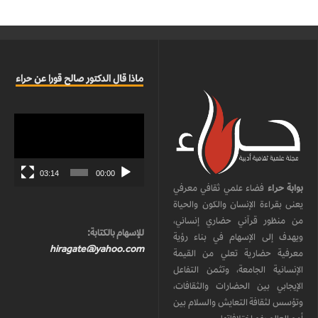
ماذا قال الدكتور صالح قورا عن حراء
مشغل
الفيديو
03:14
00:00
بوابة حراء
فضاء علمي ثقافي معرفي
يعنى بقراءة الإنسان والكون والحياة
من منظور قرآني حضاري إنساني،
للإسهام بالكتابة:
ويهدف إلى الإسهام في بناء رؤية
hiragate@yahoo.com
معرفية حضارية تعلي من القيمة
الإنسانية الجامعة، وتثمن التفاعل
الإيجابي بين الحضارات والثقافات،
وتؤسس لثقافة التعايش والسلام بين