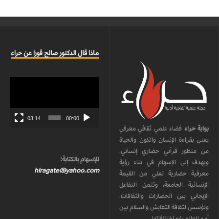
ماذا قال الدكتور صالح قورا عن حراء
مشغل
الفيديو
03:14
00:00
بوابة حراء
فضاء علمي ثقافي معرفي
يعنى بقراءة الإنسان والكون والحياة
من منظور قرآني حضاري إنساني،
للإسهام بالكتابة:
ويهدف إلى الإسهام في بناء رؤية
hiragate@yahoo.com
معرفية حضارية تعلي من القيمة
الإنسانية الجامعة، وتثمن التفاعل
الإيجابي بين الحضارات والثقافات،
وتؤسس لثقافة التعايش والسلام بين
أمم العالم رغم اختلافاتها.