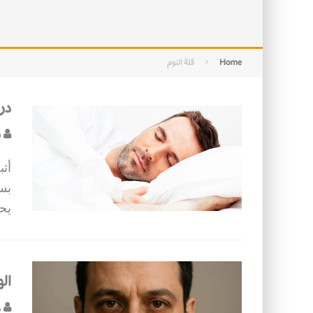
التصميم بين الهندسة والكون
الأمن في ضوء الوحي
Home
قلة النوم
در
ب
أثب
بسه
يح
ال
د