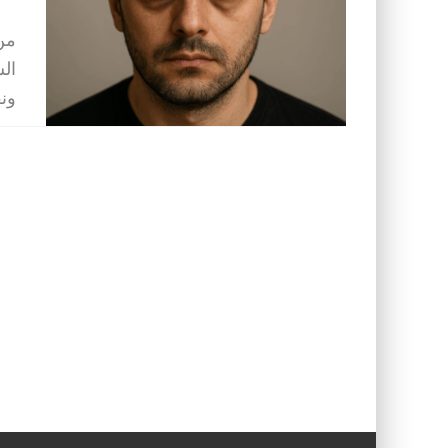
من 
الس
ونق