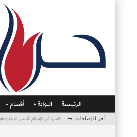
الرئيسية
البوابة
أقسام
آخر الإضافات
الأسرة في الإسلام: أسس البناء ومقو
العظام… صمتٌ يحمل الحياة