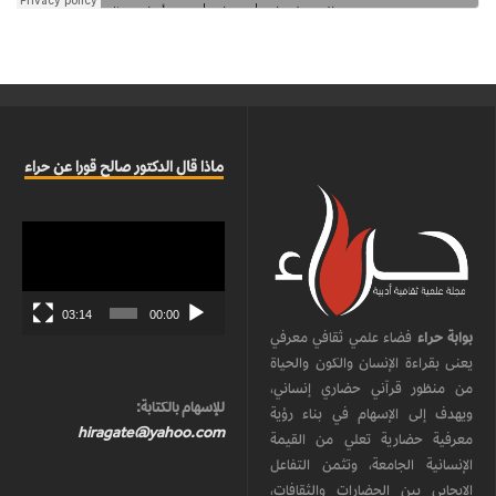
ماذا قال الدكتور صالح قورا عن حراء
مشغل
الفيديو
03:14
00:00
بوابة حراء
فضاء علمي ثقافي معرفي
يعنى بقراءة الإنسان والكون والحياة
من منظور قرآني حضاري إنساني،
للإسهام بالكتابة:
ويهدف إلى الإسهام في بناء رؤية
hiragate@yahoo.com
معرفية حضارية تعلي من القيمة
الإنسانية الجامعة، وتثمن التفاعل
الإيجابي بين الحضارات والثقافات،