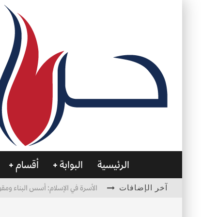
الرئيسية
البوابة
أقسام
آخر الإضافات
الأسرة في الإسلام: أسس البناء ومقو
العظام… صمتٌ يحمل الحياة