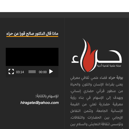
ماذا قال الدكتور صالح قورا عن حراء
مشغل
الفيديو
03:14
00:00
بوابة حراء
فضاء علمي ثقافي معرفي
يعنى بقراءة الإنسان والكون والحياة
من منظور قرآني حضاري إنساني،
للإسهام بالكتابة:
ويهدف إلى الإسهام في بناء رؤية
hiragate@yahoo.com
معرفية حضارية تعلي من القيمة
الإنسانية الجامعة، وتثمن التفاعل
الإيجابي بين الحضارات والثقافات،
وتؤسس لثقافة التعايش والسلام بين