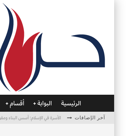
الرئيسية
البوابة
أقسام
آخر الإضافات
الأسرة في الإسلام: أسس البناء ومقو
العظام… صمتٌ يحمل الحياة