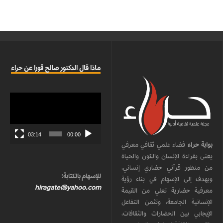
ماذا قال الدكتور صالح قورا عن حراء
مشغل
الفيديو
03:14
00:00
بوابة حراء
فضاء علمي ثقافي معرفي
يعنى بقراءة الإنسان والكون والحياة
من منظور قرآني حضاري إنساني،
للإسهام بالكتابة:
ويهدف إلى الإسهام في بناء رؤية
hiragate@yahoo.com
معرفية حضارية تعلي من القيمة
الإنسانية الجامعة، وتثمن التفاعل
الإيجابي بين الحضارات والثقافات،