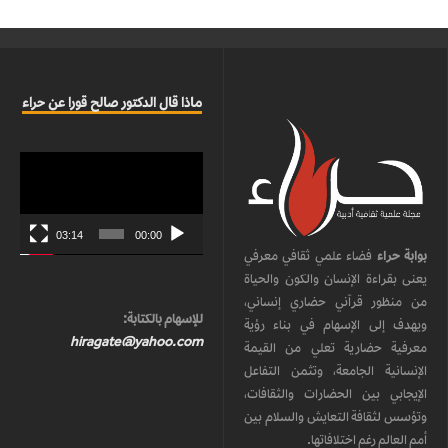
ماذا قال الدكتور صالح قورا عن حراء
مشغل
الفيديو
03:14
00:00
بوابة حراء
فضاء علمي ثقافي معرفي
يعنى بقراءة الإنسان والكون والحياة
من منظور قرآني حضاري إنساني،
للإسهام بالكتابة:
ويهدف إلى الإسهام في بناء رؤية
hiragate@yahoo.com
معرفية حضارية تعلي من القيمة
الإنسانية الجامعة، وتثمن التفاعل
الإيجابي بين الحضارات والثقافات،
وتؤسس لثقافة التعايش والسلام بين
أمم العالم رغم اختلافاتها.