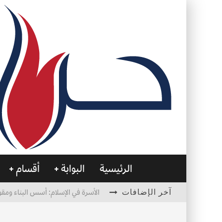
الرئيسية
البوابة
أقسام
آخر الإضافات
الأسرة في الإسلام: أسس البناء ومقو
العظام… صمتٌ يحمل الحياة