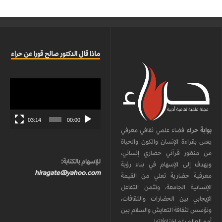
ماذا قال الدكتور صالح قورا عن حراء
مشغل
الفيديو
03:14
00:00
بوابة حراء
فضاء علمي ثقافي معرفي
يعنى بقراءة الإنسان والكون والحياة
من منظور قرآني حضاري إنساني،
للإسهام بالكتابة:
ويهدف إلى الإسهام في بناء رؤية
hiragate@yahoo.com
معرفية حضارية تعلي من القيمة
الإنسانية الجامعة، وتثمن التفاعل
الإيجابي بين الحضارات والثقافات،
وتؤسس لثقافة التعايش والسلام بين
أمم العالم رغم اختلافاتها.