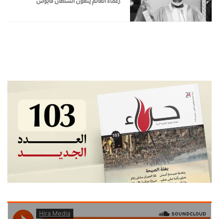
زعماء العالم ينعون السلطان قابوس