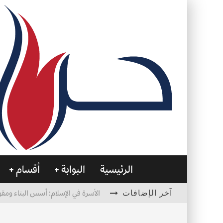
الرئيسية
البوابة
أقسام
آخر الإضافات
الأسرة في الإسلام: أسس البناء ومقو
العظام… صمتٌ يحمل الحياة