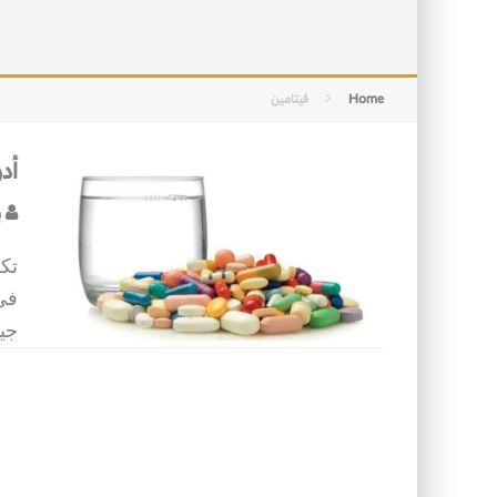
التصميم بين الهندسة والكون
الأمن في ضوء الوحي
Home
فيتامين
أد
ب
تك
في
جي