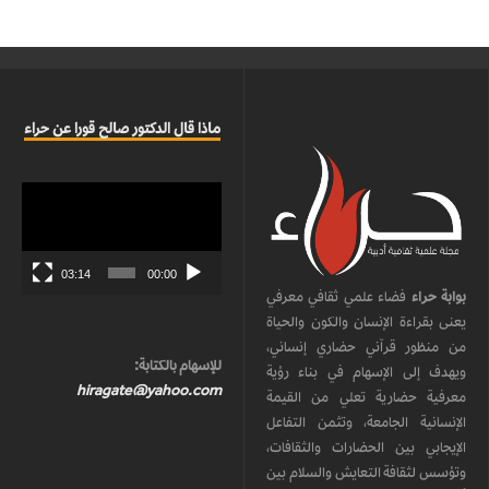
ماذا قال الدكتور صالح قورا عن حراء
مشغل
الفيديو
03:14
00:00
بوابة حراء
فضاء علمي ثقافي معرفي
يعنى بقراءة الإنسان والكون والحياة
من منظور قرآني حضاري إنساني،
للإسهام بالكتابة:
ويهدف إلى الإسهام في بناء رؤية
hiragate@yahoo.com
معرفية حضارية تعلي من القيمة
الإنسانية الجامعة، وتثمن التفاعل
الإيجابي بين الحضارات والثقافات،
وتؤسس لثقافة التعايش والسلام بين