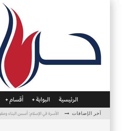
الرئيسية
البوابة
أقسام
آخر الإضافات
الأسرة في الإسلام: أسس البناء ومقو
العظام… صمتٌ يحمل الحياة