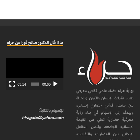
ماذا قال الدكتور صالح قورا عن حراء
مشغل
الفيديو
03:14
00:00
بوابة حراء
فضاء علمي ثقافي معرفي
يعنى بقراءة الإنسان والكون والحياة
من منظور قرآني حضاري إنساني،
للإسهام بالكتابة:
ويهدف إلى الإسهام في بناء رؤية
hiragate@yahoo.com
معرفية حضارية تعلي من القيمة
الإنسانية الجامعة، وتثمن التفاعل
الإيجابي بين الحضارات والثقافات،