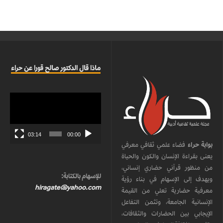
ماذا قال الدكتور صالح قورا عن حراء
مشغل
الفيديو
03:14
00:00
بوابة حراء
فضاء علمي ثقافي معرفي
يعنى بقراءة الإنسان والكون والحياة
من منظور قرآني حضاري إنساني،
للإسهام بالكتابة:
ويهدف إلى الإسهام في بناء رؤية
hiragate@yahoo.com
معرفية حضارية تعلي من القيمة
الإنسانية الجامعة، وتثمن التفاعل
الإيجابي بين الحضارات والثقافات،