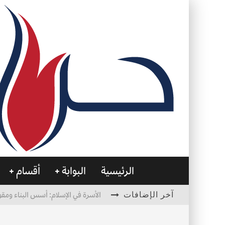
الرئيسية
البوابة
أقسام
آخر الإضافات
الأسرة في الإسلام: أسس البناء ومقو
العظام… صمتٌ يحمل الحياة