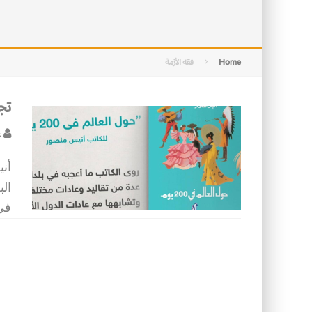
التصميم بين الهندسة والكون
الأمن في ضوء الوحي
Home
فقه الأزمة
تج
ع
أن
الب
في 0