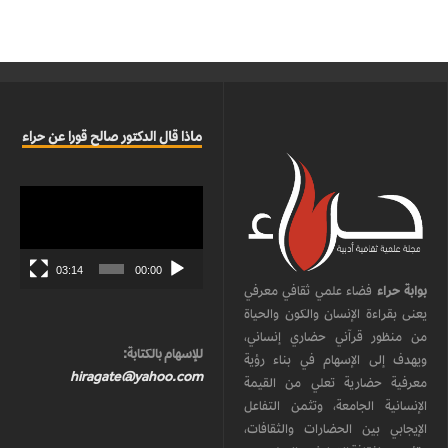
ماذا قال الدكتور صالح قورا عن حراء
مشغل
الفيديو
03:14
00:00
بوابة حراء
فضاء علمي ثقافي معرفي
يعنى بقراءة الإنسان والكون والحياة
من منظور قرآني حضاري إنساني،
للإسهام بالكتابة:
ويهدف إلى الإسهام في بناء رؤية
hiragate@yahoo.com
معرفية حضارية تعلي من القيمة
الإنسانية الجامعة، وتثمن التفاعل
الإيجابي بين الحضارات والثقافات،