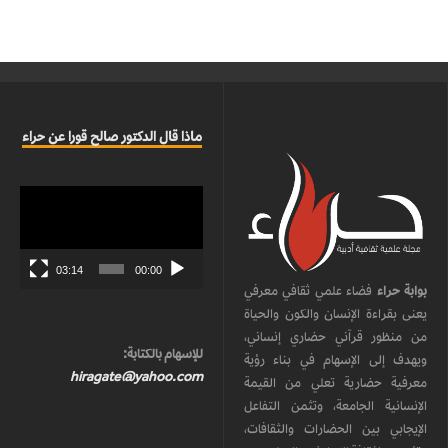
ماذا قال الدكتور صالح قورا عن حراء
مشغل
الفيديو
03:14
00:00
بوابة حراء
فضاء علمي ثقافي معرفي
يعنى بقراءة الإنسان والكون والحياة
من منظور قرآني حضاري إنساني،
للإسهام بالكتابة:
ويهدف إلى الإسهام في بناء رؤية
hiragate@yahoo.com
معرفية حضارية تعلي من القيمة
الإنسانية الجامعة، وتثمن التفاعل
الإيجابي بين الحضارات والثقافات،