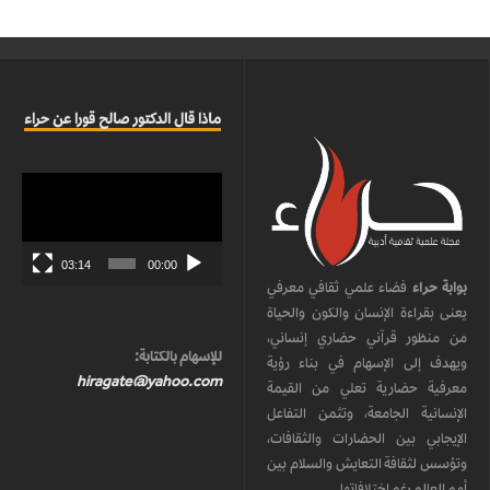
ماذا قال الدكتور صالح قورا عن حراء
مشغل
الفيديو
03:14
00:00
بوابة حراء
فضاء علمي ثقافي معرفي
يعنى بقراءة الإنسان والكون والحياة
من منظور قرآني حضاري إنساني،
للإسهام بالكتابة:
ويهدف إلى الإسهام في بناء رؤية
hiragate@yahoo.com
معرفية حضارية تعلي من القيمة
الإنسانية الجامعة، وتثمن التفاعل
الإيجابي بين الحضارات والثقافات،
وتؤسس لثقافة التعايش والسلام بين
أمم العالم رغم اختلافاتها.