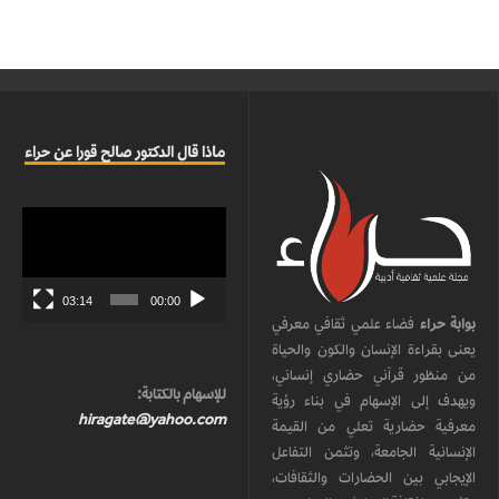
ماذا قال الدكتور صالح قورا عن حراء
مشغل
الفيديو
03:14
00:00
بوابة حراء
فضاء علمي ثقافي معرفي
يعنى بقراءة الإنسان والكون والحياة
من منظور قرآني حضاري إنساني،
للإسهام بالكتابة:
ويهدف إلى الإسهام في بناء رؤية
hiragate@yahoo.com
معرفية حضارية تعلي من القيمة
الإنسانية الجامعة، وتثمن التفاعل
الإيجابي بين الحضارات والثقافات،