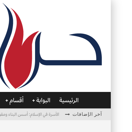
الرئيسية
البوابة
أقسام
آخر الإضافات
الأسرة في الإسلام: أسس البناء ومقو
العظام… صمتٌ يحمل الحياة