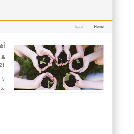
التصميم بين الهندسة والكون
الأمن في ضوء الوحي
Home
غرسها
أه
ي
21
لا 
بذو