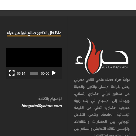
ماذا قال الدكتور صالح قورا عن حراء
مشغل
الفيديو
03:14
00:00
بوابة حراء
فضاء علمي ثقافي معرفي
يعنى بقراءة الإنسان والكون والحياة
من منظور قرآني حضاري إنساني،
للإسهام بالكتابة:
ويهدف إلى الإسهام في بناء رؤية
hiragate@yahoo.com
معرفية حضارية تعلي من القيمة
الإنسانية الجامعة، وتثمن التفاعل
الإيجابي بين الحضارات والثقافات،
وتؤسس لثقافة التعايش والسلام بين
أمم العالم رغم اختلافاتها.