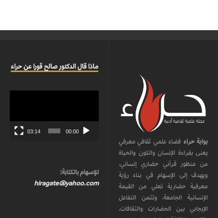
ماذا قال الدكتور صالح قورا عن حراء
مشغل
الفيديو
03:14
00:00
بوابة حراء
فضاء علمي ثقافي معرفي
يعنى بقراءة الإنسان والكون والحياة
من منظور قرآني حضاري إنساني،
للإسهام بالكتابة:
ويهدف إلى الإسهام في بناء رؤية
hiragate@yahoo.com
معرفية حضارية تعلي من القيمة
الإنسانية الجامعة، وتثمن التفاعل
الإيجابي بين الحضارات والثقافات،