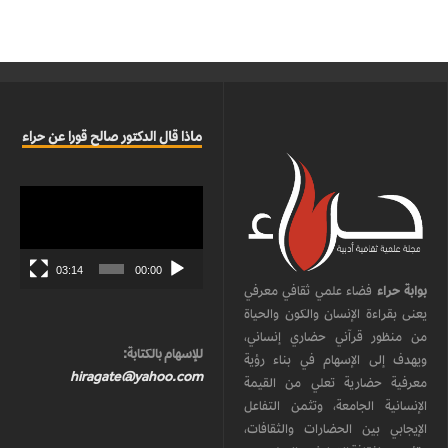
ماذا قال الدكتور صالح قورا عن حراء
مشغل
الفيديو
03:14
00:00
بوابة حراء
فضاء علمي ثقافي معرفي
يعنى بقراءة الإنسان والكون والحياة
من منظور قرآني حضاري إنساني،
للإسهام بالكتابة:
ويهدف إلى الإسهام في بناء رؤية
hiragate@yahoo.com
معرفية حضارية تعلي من القيمة
الإنسانية الجامعة، وتثمن التفاعل
الإيجابي بين الحضارات والثقافات،