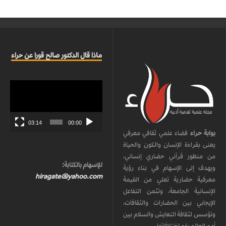
ماذا قال الدكتور صالح قورا عن حراء
مشغل
الفيديو
03:14
00:00
بوابة حراء
فضاء علمي ثقافي معرفي
يعنى بقراءة الإنسان والكون والحياة
من منظور قرآني حضاري إنساني،
للإسهام بالكتابة:
ويهدف إلى الإسهام في بناء رؤية
hiragate@yahoo.com
معرفية حضارية تعلي من القيمة
الإنسانية الجامعة، وتثمن التفاعل
الإيجابي بين الحضارات والثقافات،
وتؤسس لثقافة التعايش والسلام بين
أمم العالم رغم اختلافاتها.