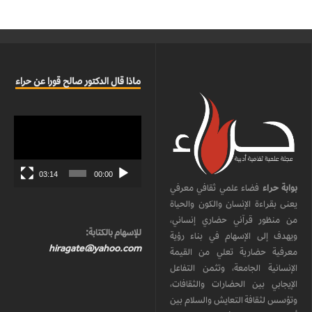
ماذا قال الدكتور صالح قورا عن حراء
مشغل
الفيديو
03:14
00:00
بوابة حراء
فضاء علمي ثقافي معرفي
يعنى بقراءة الإنسان والكون والحياة
من منظور قرآني حضاري إنساني،
للإسهام بالكتابة:
ويهدف إلى الإسهام في بناء رؤية
hiragate@yahoo.com
معرفية حضارية تعلي من القيمة
الإنسانية الجامعة، وتثمن التفاعل
الإيجابي بين الحضارات والثقافات،
وتؤسس لثقافة التعايش والسلام بين