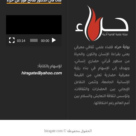
ماذا قال الدكتور صالح قورا عن حراء
مشغل
الفيديو
03:14
00:00
بوابة حراء
فضاء علمي ثقافي معرفي
يعنى بقراءة الإنسان والكون والحياة
من منظور قرآني حضاري إنساني،
للإسهام بالكتابة:
ويهدف إلى الإسهام في بناء رؤية
hiragate@yahoo.com
معرفية حضارية تعلي من القيمة
الإنسانية الجامعة، وتثمن التفاعل
الإيجابي بين الحضارات والثقافات،
وتؤسس لثقافة التعايش والسلام بين
أمم العالم رغم اختلافاتها.
الحقوق محفوظة © hiragate.com