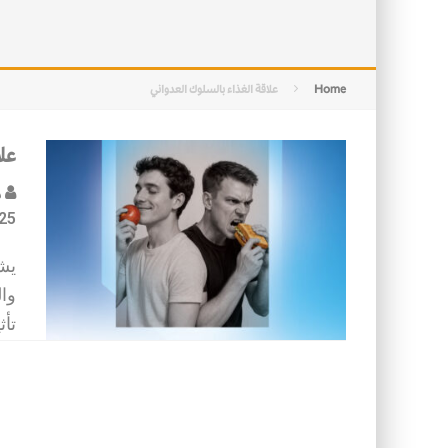
التصميم بين الهندسة والكون
الأمن في ضوء الوحي
Home
علاقة الغذاء بالسلوك العدواني
علا
د
25
يشك
وال
تأ