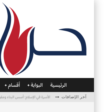
الرئيسية
البوابة
أقسام
آخر الإضافات
الأسرة في الإسلام: أسس البناء ومقو
العظام… صمتٌ يحمل الحياة