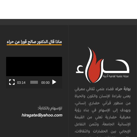
ماذا قال الدكتور صالح قورا عن حراء
مشغل
الفيديو
03:14
00:00
بوابة حراء
فضاء علمي ثقافي معرفي
يعنى بقراءة الإنسان والكون والحياة
من منظور قرآني حضاري إنساني،
للإسهام بالكتابة:
ويهدف إلى الإسهام في بناء رؤية
hiragate@yahoo.com
معرفية حضارية تعلي من القيمة
الإنسانية الجامعة، وتثمن التفاعل
الإيجابي بين الحضارات والثقافات،