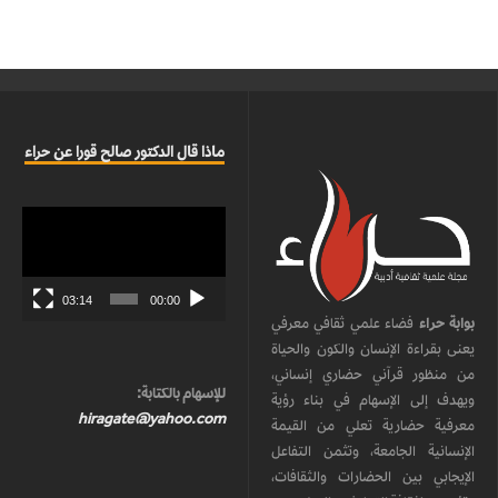
ماذا قال الدكتور صالح قورا عن حراء
مشغل
الفيديو
03:14
00:00
بوابة حراء
فضاء علمي ثقافي معرفي
يعنى بقراءة الإنسان والكون والحياة
من منظور قرآني حضاري إنساني،
للإسهام بالكتابة:
ويهدف إلى الإسهام في بناء رؤية
hiragate@yahoo.com
معرفية حضارية تعلي من القيمة
الإنسانية الجامعة، وتثمن التفاعل
الإيجابي بين الحضارات والثقافات،