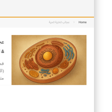
الفخار العربي… هوية تراثية وحداثة ع
الأسرة في الإسلام: أسس البناء ومقو
Home
عجائب الخلية الحية
عجا
أ
قط
(ال
مثي