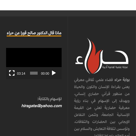
ماذا قال الدكتور صالح قورا عن حراء
مشغل
الفيديو
03:14
00:00
بوابة حراء
فضاء علمي ثقافي معرفي
يعنى بقراءة الإنسان والكون والحياة
من منظور قرآني حضاري إنساني،
للإسهام بالكتابة:
ويهدف إلى الإسهام في بناء رؤية
hiragate@yahoo.com
معرفية حضارية تعلي من القيمة
الإنسانية الجامعة، وتثمن التفاعل
الإيجابي بين الحضارات والثقافات،
وتؤسس لثقافة التعايش والسلام بين
أمم العالم رغم اختلافاتها.