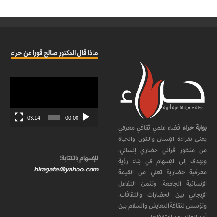
ماذا قال الدكتور صالح قورا عن حراء
مشغل
الفيديو
03:14
00:00
بوابة حراء
فضاء علمي ثقافي معرفي
يعنى بقراءة الإنسان والكون والحياة
من منظور قرآني حضاري إنساني،
للإسهام بالكتابة:
ويهدف إلى الإسهام في بناء رؤية
hiragate@yahoo.com
معرفية حضارية تعلي من القيمة
الإنسانية الجامعة، وتثمن التفاعل
الإيجابي بين الحضارات والثقافات،
وتؤسس لثقافة التعايش والسلام بين
أمم العالم رغم اختلافاتها.