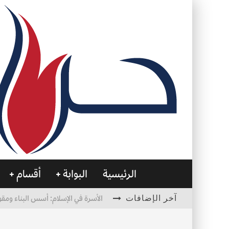
الرئيسية
البوابة
أقسام
آخر الإضافات
الأسرة في الإسلام: أسس البناء ومقو
العظام… صمتٌ يحمل الحياة