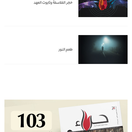
حَجَر الفلاسفة وتابوت العهد
طعم النور