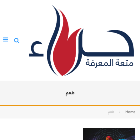
طعم
Home
طعم