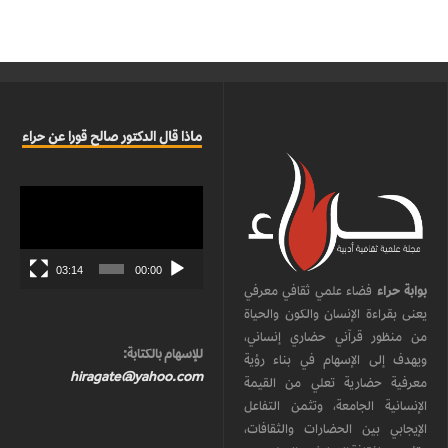
ماذا قال الدكتور صالح قورا عن حراء
مشغل
الفيديو
03:14
00:00
بوابة حراء
فضاء علمي ثقافي معرفي
يعنى بقراءة الإنسان والكون والحياة
من منظور قرآني حضاري إنساني،
للإسهام بالكتابة:
ويهدف إلى الإسهام في بناء رؤية
hiragate@yahoo.com
معرفية حضارية تعلي من القيمة
الإنسانية الجامعة، وتثمن التفاعل
الإيجابي بين الحضارات والثقافات،