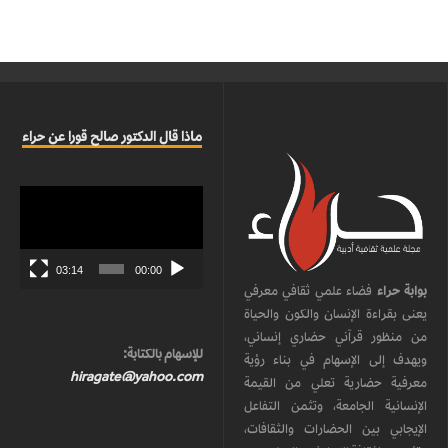
ماذا قال الدكتور صالح قورا عن حراء
مشغل
الفيديو
03:14
00:00
بوابة حراء
فضاء علمي ثقافي معرفي
يعنى بقراءة الإنسان والكون والحياة
من منظور قرآني حضاري إنساني،
للإسهام بالكتابة:
ويهدف إلى الإسهام في بناء رؤية
hiragate@yahoo.com
معرفية حضارية تعلي من القيمة
الإنسانية الجامعة، وتثمن التفاعل
الإيجابي بين الحضارات والثقافات،