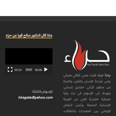
ماذا قال الدكتور صالح قورا عن حراء
مشغل
الفيديو
03:14
00:00
بوابة حراء
فضاء علمي ثقافي معرفي
يعنى بقراءة الإنسان والكون والحياة
من منظور قرآني حضاري إنساني،
للإسهام بالكتابة:
ويهدف إلى الإسهام في بناء رؤية
hiragate@yahoo.com
معرفية حضارية تعلي من القيمة
الإنسانية الجامعة، وتثمن التفاعل
الإيجابي بين الحضارات والثقافات،