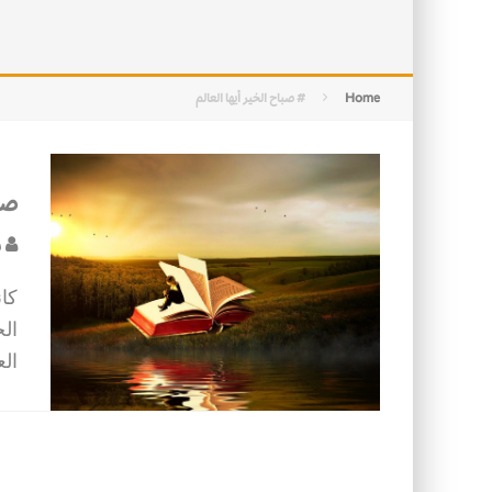
التصميم بين الهندسة والكون
الأمن في ضوء الوحي
Home
# صباح الخير أيها العالم
صبا
س
كا
الج
الع