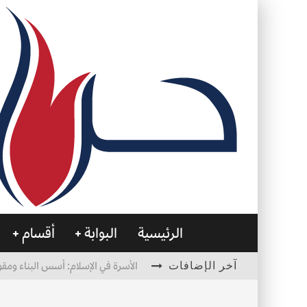
الرئيسية
البوابة
أقسام
آخر الإضافات
الأسرة في الإسلام: أسس البناء ومقو
العظام… صمتٌ يحمل الحياة