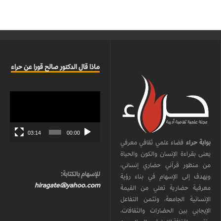
ماذا قال الدكتور صالح قورا عن حراء
مشغل
الفيديو
03:14
00:00
بوابة حراء
فضاء علمي ثقافي معرفي
يعنى بقراءة الإنسان والكون والحياة
من منظور قرآني حضاري إنساني،
للإسهام بالكتابة:
ويهدف إلى الإسهام في بناء رؤية
hiragate@yahoo.com
معرفية حضارية تعلي من القيمة
الإنسانية الجامعة، وتثمن التفاعل
الإيجابي بين الحضارات والثقافات،