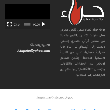
مشغل
الفيديو
03:14
00:00
بوابة حراء
فضاء علمي ثقافي معرفي
يعنى بقراءة الإنسان والكون والحياة
من منظور قرآني حضاري إنساني،
للإسهام بالكتابة:
ويهدف إلى الإسهام في بناء رؤية
hiragate@yahoo.com
معرفية حضارية تعلي من القيمة
الإنسانية الجامعة، وتثمن التفاعل
الإيجابي بين الحضارات والثقافات،
وتؤسس لثقافة التعايش والسلام بين
أمم العالم رغم اختلافاتها.
الحقوق محفوظة © hiragate.com