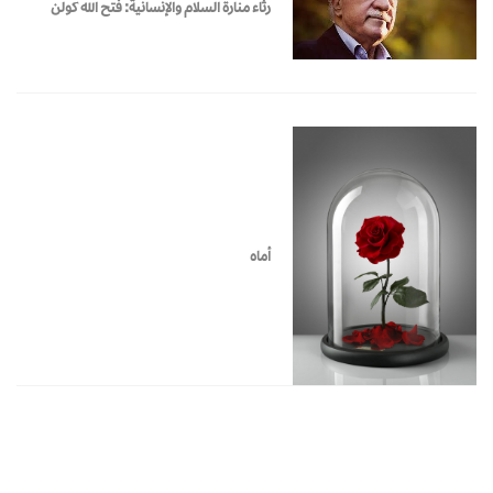
رثاء منارة السلام والإنسانية: فتح الله كولن
أماه