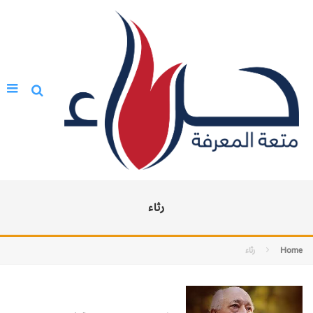
رثاء
Home
رثاء