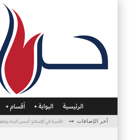
الرئيسية
البوابة
أقسام
آخر الإضافات
الأسرة في الإسلام: أسس البناء ومقو
العظام… صمتٌ يحمل الحياة