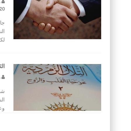
ع
20
جاء
الن
لكو
ال
د
شه
الش
وعق