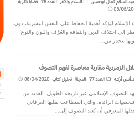
بد السلام كمال أبوحسن
السلام والآخر
العدد 78
قضايا فكرية
08/06/20
 الإسلام ليؤكد أهميةَ الحفاظ على النفس البشرية، دون
ظر إلى اختلاف الدين والثقافة والعُرْف واللون والنوع؛
نها تنحدر من
...
تلال الزمردية مقاربة معاصرة لفهم التصوف
.أنس أركنه
العدد 77
المجلة
تحليل كتاب
08/04/2020
د التصوف الإسلامي عبر تاريخه الطويل، العديد من
خصيات الرائدة، والتي استطاعت بقلبها العرفاني
لها المعرفي أن تُعيد التصوف إلى
...