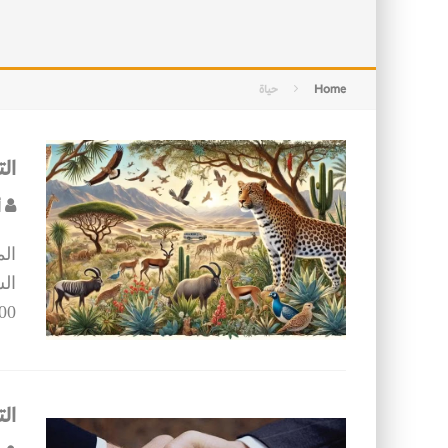
الأسرة في الإسلام: أسس البناء ومقو
كيف ستكون مدن المستقبل؟
Home
حياة
الت
أ
الم
الس
1,969,000
ال