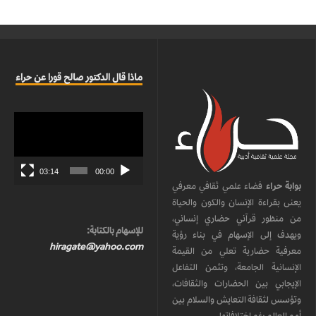
ماذا قال الدكتور صالح قورا عن حراء
مشغل
الفيديو
03:14
00:00
بوابة حراء
فضاء علمي ثقافي معرفي
يعنى بقراءة الإنسان والكون والحياة
من منظور قرآني حضاري إنساني،
للإسهام بالكتابة:
ويهدف إلى الإسهام في بناء رؤية
hiragate@yahoo.com
معرفية حضارية تعلي من القيمة
الإنسانية الجامعة، وتثمن التفاعل
الإيجابي بين الحضارات والثقافات،
وتؤسس لثقافة التعايش والسلام بين
أمم العالم رغم اختلافاتها.