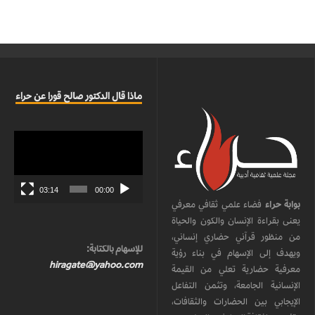
ماذا قال الدكتور صالح قورا عن حراء
مشغل
الفيديو
03:14
00:00
بوابة حراء
فضاء علمي ثقافي معرفي
يعنى بقراءة الإنسان والكون والحياة
من منظور قرآني حضاري إنساني،
للإسهام بالكتابة:
ويهدف إلى الإسهام في بناء رؤية
hiragate@yahoo.com
معرفية حضارية تعلي من القيمة
الإنسانية الجامعة، وتثمن التفاعل
الإيجابي بين الحضارات والثقافات،