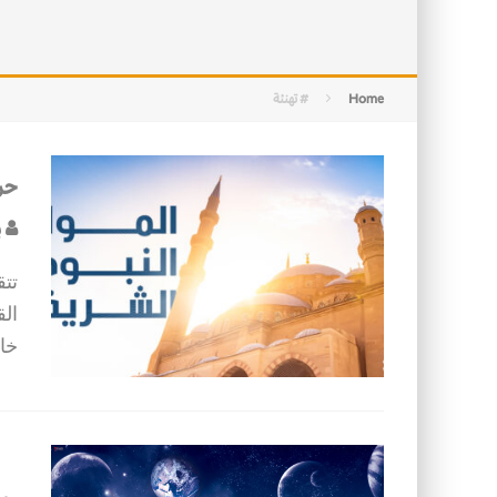
التصميم بين الهندسة والكون
الأمن في ضوء الوحي
Home
# تهنئة
حر
ب
تتق
الق
خا