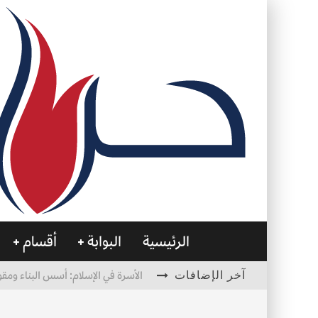
الرئيسية
البوابة
أقسام
آخر الإضافات
الأسرة في الإسلام: أسس البناء ومقو
العظام… صمتٌ يحمل الحياة