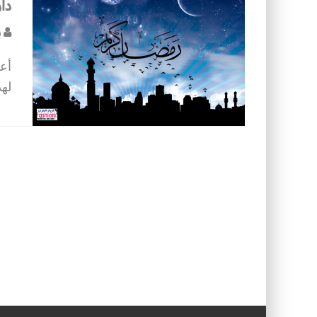
دار
ب
أع
لهذ